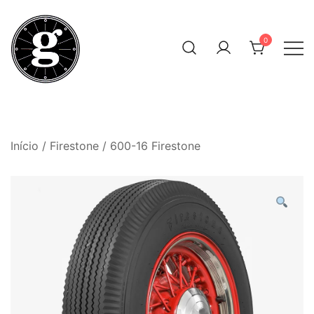
Skip
to
0
content
Neumáticos Clásicos
Pneum Galacta
Início
/
Firestone
/ 600-16 Firestone