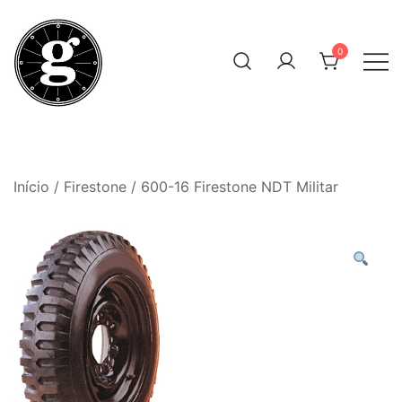
Skip
to
0
content
Neumáticos Clásicos
Pneum Galacta
Início
/
Firestone
/ 600-16 Firestone NDT Militar