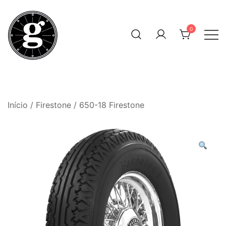
Skip
to
0
content
Neumáticos Clásicos
Pneum Galacta
Início
/
Firestone
/ 650-18 Firestone