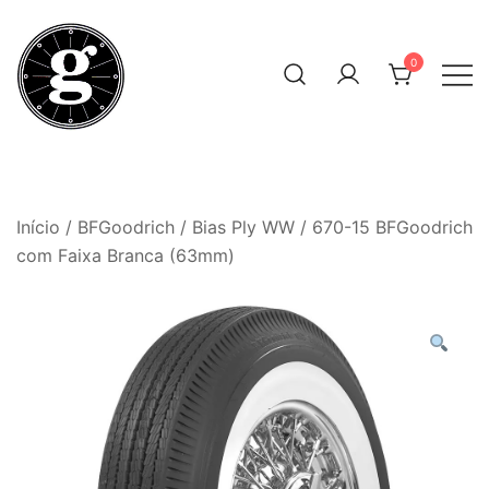
Skip
to
0
content
Neumáticos Clásicos
Pneum Galacta
Início
/
BFGoodrich
/
Bias Ply WW
/ 670-15 BFGoodrich
com Faixa Branca (63mm)