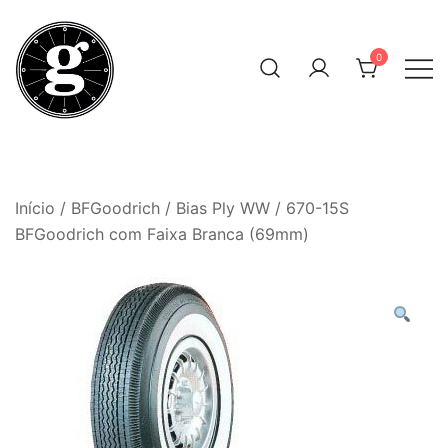
Skip
to
0
content
Neumáticos Clásicos
Pneum Galacta
Início
/
BFGoodrich
/
Bias Ply WW
/ 670-15S
BFGoodrich com Faixa Branca (69mm)