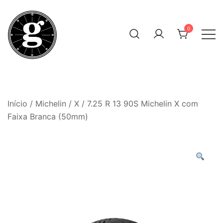
Skip
to
0
content
Neumáticos Clásicos
Pneum Galacta
Início
/
Michelin
/
X
/ 7.25 R 13 90S Michelin X com
Faixa Branca (50mm)