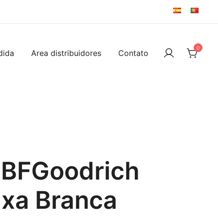
0
dida
Area distribuidores
Contato
 BFGoodrich
ixa Branca