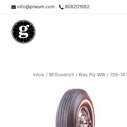
Skip
info@pneum.com
808201682
to
content
Neumáticos Clásicos
Pneum Galacta
Início
/
BFGoodrich
/
Bias Ply WW
/ 700-14