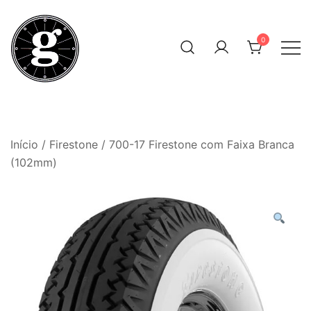
Skip
to
0
content
Neumáticos Clásicos
Pneum Galacta
Início
/
Firestone
/ 700-17 Firestone com Faixa Branca
(102mm)