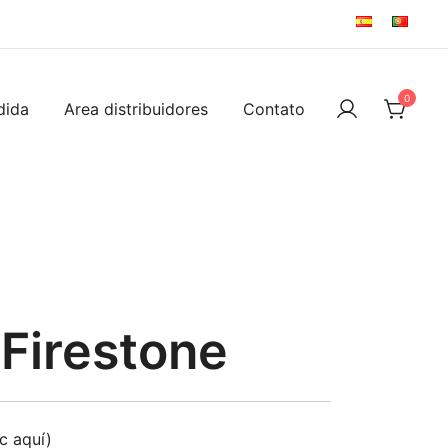
0
dida
Area distribuidores
Contato
Firestone
ic aquí)