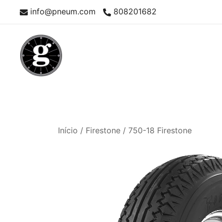
Skip
info@pneum.com
808201682
to
content
Neumáticos Clásicos
Pneum Galacta
Início
/
Firestone
/ 750-18 Firestone