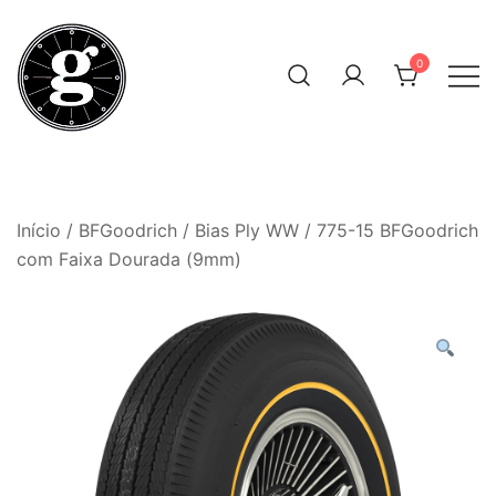
Skip
to
0
content
Neumáticos Clásicos
Pneum Galacta
Início
/
BFGoodrich
/
Bias Ply WW
/ 775-15 BFGoodrich
com Faixa Dourada (9mm)