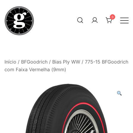
Skip
to
0
content
Neumáticos Clásicos
Pneum Galacta
Início
/
BFGoodrich
/
Bias Ply WW
/ 775-15 BFGoodrich
com Faixa Vermelha (9mm)