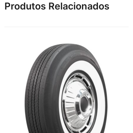
Produtos Relacionados