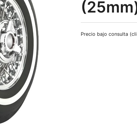
(25mm
Precio bajo consulta (cl