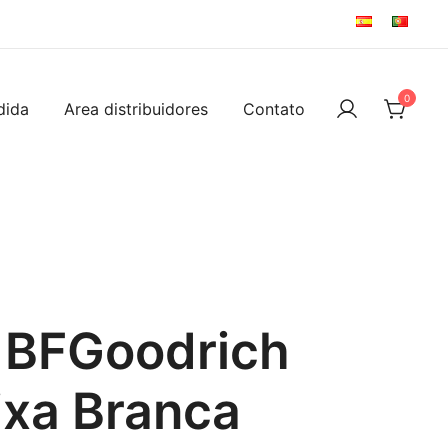
0
dida
Area distribuidores
Contato
 BFGoodrich
ixa Branca