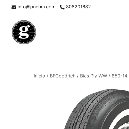
Skip
info@pneum.com
808201682
to
content
Neumáticos Clásicos
Pneum Galacta
Início
/
BFGoodrich
/
Bias Ply WW
/ 850-14