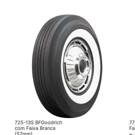
725-13S BFGoodrich
77
com Faixa Branca
Fa
(57mm)