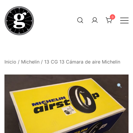
Saltar
al
0
contenido
Neumáticos Clásicos
Pneum Galacta
Inicio
/
Michelin
/ 13 CG 13 Cámara de aire Michelin