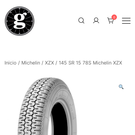
Saltar
al
0
contenido
Neumáticos Clásicos
Pneum Galacta
Inicio
/
Michelin
/
XZX
/ 145 SR 15 78S Michelin XZX