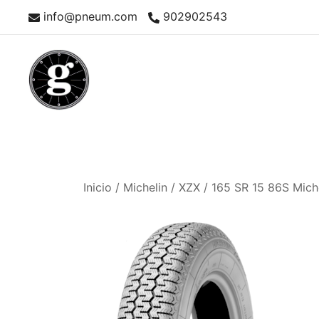
Saltar
info@pneum.com
902902543
al
contenido
Neumáticos Clásicos
Pneum Galacta
Inicio
/
Michelin
/
XZX
/ 165 SR 15 86S Mich