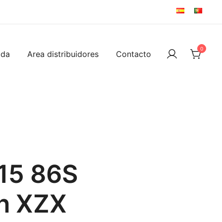
0
ida
Area distribuidores
Contacto
15 86S
in XZX