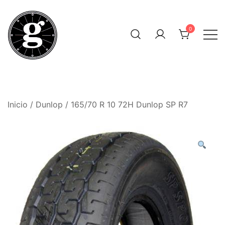
Saltar
al
0
contenido
Neumáticos Clásicos
Pneum Galacta
Inicio
/
Dunlop
/ 165/70 R 10 72H Dunlop SP R7