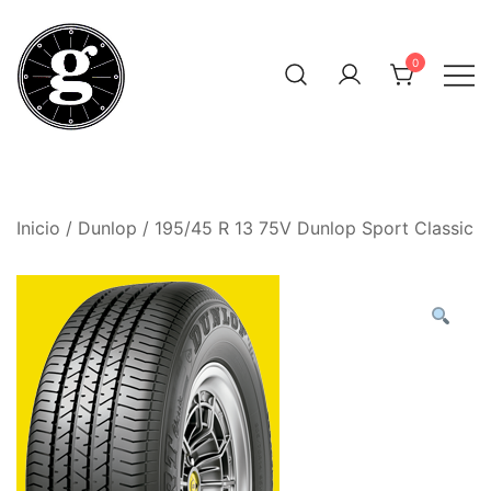
Saltar
al
0
contenido
Neumáticos Clásicos
Pneum Galacta
Inicio
/
Dunlop
/ 195/45 R 13 75V Dunlop Sport Classic