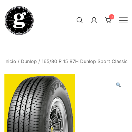
Saltar
al
0
contenido
Neumáticos Clásicos
Pneum Galacta
Inicio
/
Dunlop
/ 165/80 R 15 87H Dunlop Sport Classic