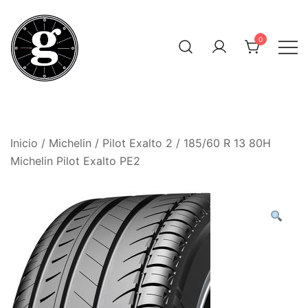
Saltar
al
0
contenido
Neumáticos Clásicos
Pneum Galacta
Inicio
/
Michelin
/
Pilot Exalto 2
/ 185/60 R 13 80H
Michelin Pilot Exalto PE2