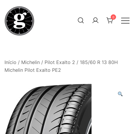
Skip
to
0
content
Neumáticos Clásicos
Pneum Galacta
Início
/
Michelin
/
Pilot Exalto 2
/ 185/60 R 13 80H
Michelin Pilot Exalto PE2