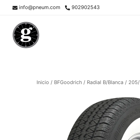
Saltar
info@pneum.com
902902543
al
contenido
Neumáticos Clásicos
Pneum Galacta
Inicio
/
BFGoodrich
/
Radial B/Blanca
/ 205/