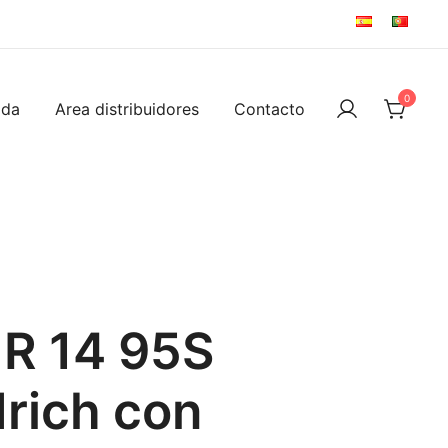
0
ida
Area distribuidores
Contacto
 R 14 95S
rich con