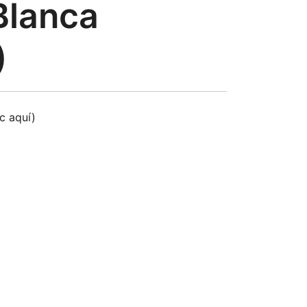
Blanca
)
ic aquí)