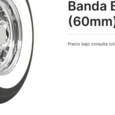
Banda 
(60mm
Precio bajo consulta (cl