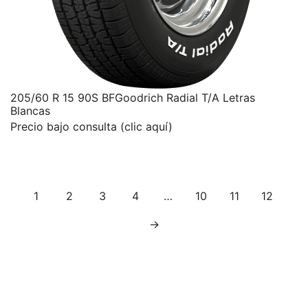
205/60 R 15 90S BFGoodrich Radial T/A Letras
Blancas
Precio bajo consulta (clic aquí)
1
2
3
4
…
10
11
12
→