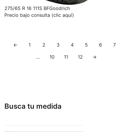
275/65 R 16 111S BFGoodrich
Precio bajo consulta (clic aquí)
←
1
2
3
4
5
6
7
…
10
11
12
→
Busca tu medida