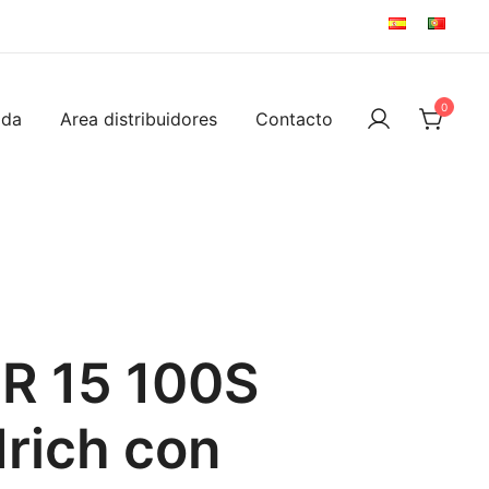
0
ida
Area distribuidores
Contacto
 R 15 100S
rich con