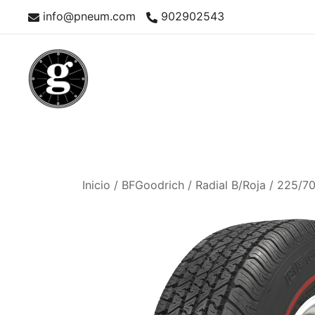
Saltar
info@pneum.com
902902543
al
contenido
Neumáticos Clásicos
Pneum Galacta
Inicio
/
BFGoodrich
/
Radial B/Roja
/ 225/70