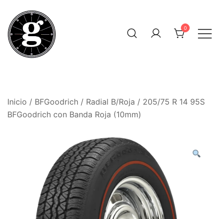
Saltar
al
0
contenido
Neumáticos Clásicos
Pneum Galacta
Inicio
/
BFGoodrich
/
Radial B/Roja
/ 205/75 R 14 95S
BFGoodrich con Banda Roja (10mm)