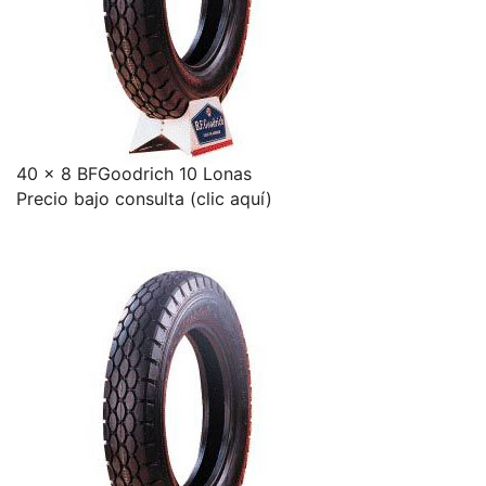
40 x 8 BFGoodrich 10 Lonas
Precio bajo consulta (clic aquí)