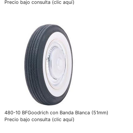
Precio bajo consulta (clic aquí)
480-10 BFGoodrich con Banda Blanca (51mm)
Precio bajo consulta (clic aquí)