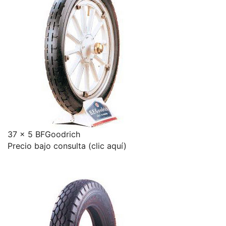
37 x 5 BFGoodrich
Precio bajo consulta (clic aquí)