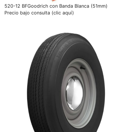
520-12 BFGoodrich con Banda Blanca (51mm)
Precio bajo consulta (clic aquí)