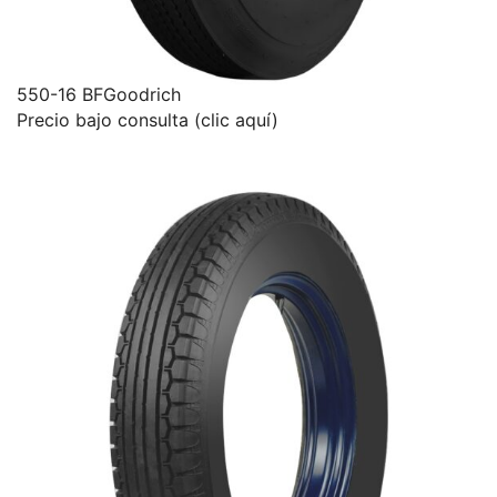
550-16 BFGoodrich
Precio bajo consulta (clic aquí)