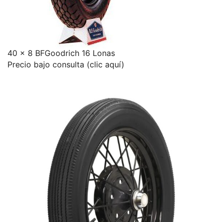
40 x 8 BFGoodrich 16 Lonas
Precio bajo consulta (clic aquí)