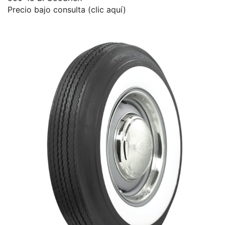
Precio bajo consulta (clic aquí)