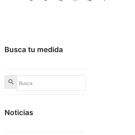
Busca tu medida
Noticias