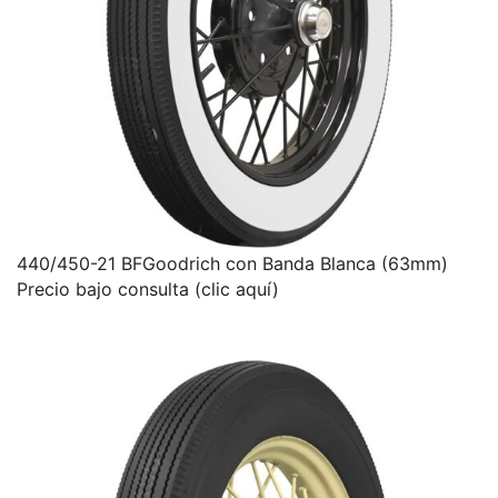
440/450-21 BFGoodrich con Banda Blanca (63mm)
Precio bajo consulta (clic aquí)