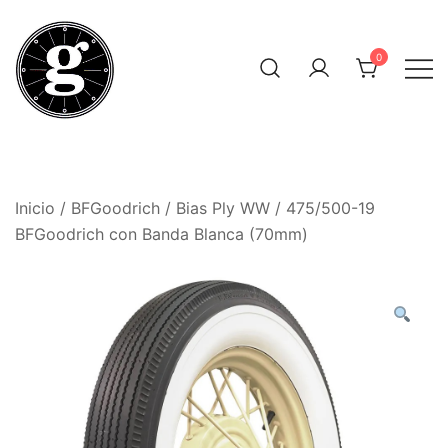
Saltar
al
0
contenido
Neumáticos Clásicos
Pneum Galacta
Inicio
/
BFGoodrich
/
Bias Ply WW
/ 475/500-19
BFGoodrich con Banda Blanca (70mm)