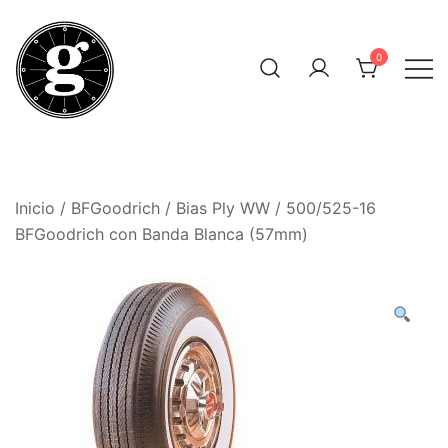
Saltar
al
0
contenido
Neumáticos Clásicos
Pneum Galacta
Inicio
/
BFGoodrich
/
Bias Ply WW
/ 500/525-16
BFGoodrich con Banda Blanca (57mm)