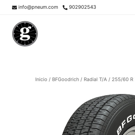
Saltar
info@pneum.com
902902543
al
contenido
Neumáticos Clásicos
Pneum Galacta
Inicio
/
BFGoodrich
/
Radial T/A
/ 255/60 R 