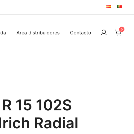
0
ida
Area distribuidores
Contacto
 R 15 102S
ich Radial