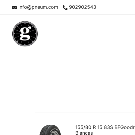
Saltar
info@pneum.com
902902543
al
contenido
Neumáticos Clásicos
Pneum Galacta
155/80 R 15 83S BFGoodri
Blancas