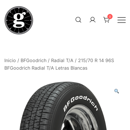
Saltar
al
0
contenido
Neumáticos Clásicos
Pneum Galacta
Inicio
/
BFGoodrich
/
Radial T/A
/ 215/70 R 14 96S
BFGoodrich Radial T/A Letras Blancas