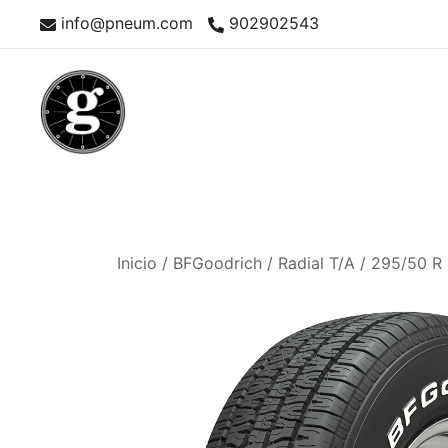
Saltar
info@pneum.com
902902543
al
contenido
Neumáticos Clásicos
Pneum Galacta
Inicio
/
BFGoodrich
/
Radial T/A
/ 295/50 R 