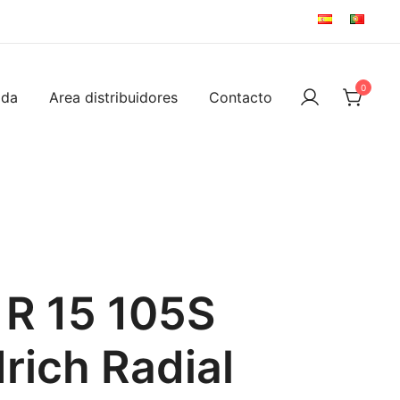
0
ida
Area distribuidores
Contacto
 R 15 105S
ich Radial