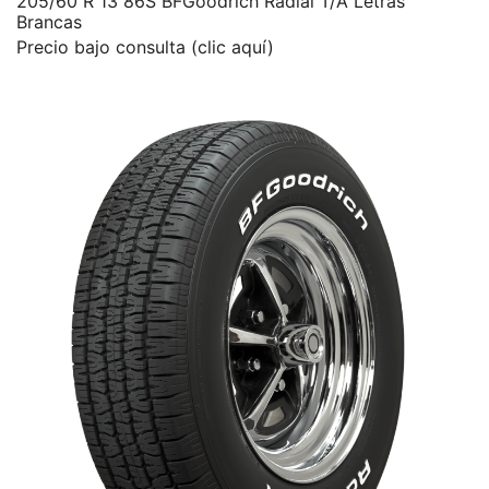
205/60 R 13 86S BFGoodrich Radial T/A Letras
Brancas
Precio bajo consulta (clic aquí)