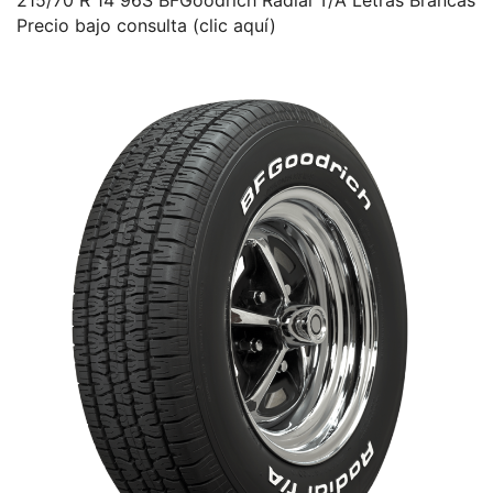
215/70 R 14 96S BFGoodrich Radial T/A Letras Brancas
Precio bajo consulta (clic aquí)