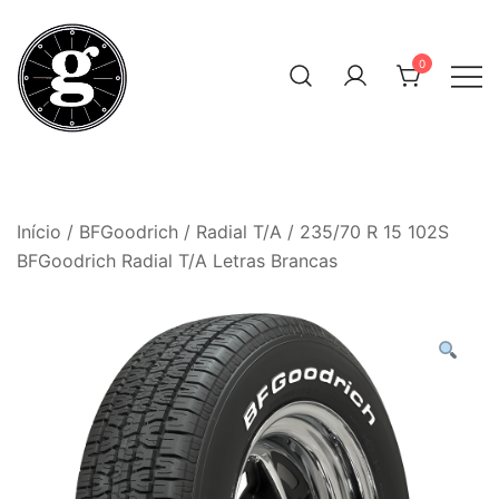
Skip
to
0
content
Neumáticos Clásicos
Pneum Galacta
Início
/
BFGoodrich
/
Radial T/A
/ 235/70 R 15 102S
BFGoodrich Radial T/A Letras Brancas