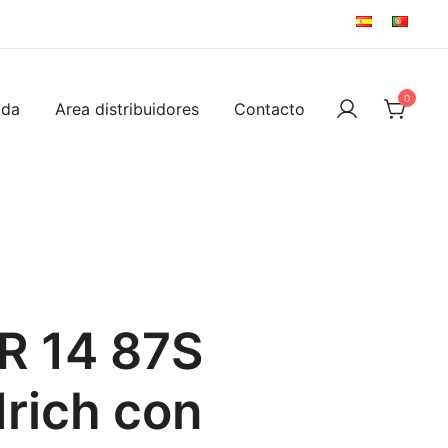
0
ida
Area distribuidores
Contacto
R 14 87S
rich con