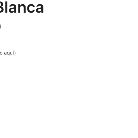
Blanca
)
ic aquí)