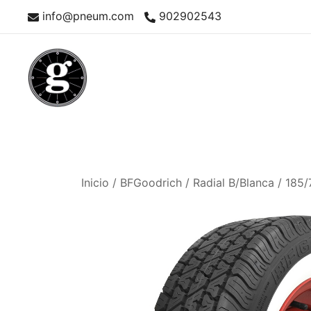
Saltar
info@pneum.com
902902543
al
contenido
Neumáticos Clásicos
Pneum Galacta
Inicio
/
BFGoodrich
/
Radial B/Blanca
/ 185/