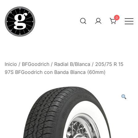
Saltar
al
0
contenido
Neumáticos Clásicos
Pneum Galacta
Inicio
/
BFGoodrich
/
Radial B/Blanca
/ 205/75 R 15
97S BFGoodrich con Banda Blanca (60mm)