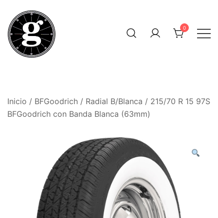
Saltar
al
0
contenido
Neumáticos Clásicos
Pneum Galacta
Inicio
/
BFGoodrich
/
Radial B/Blanca
/ 215/70 R 15 97S
BFGoodrich con Banda Blanca (63mm)