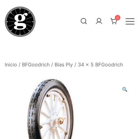
Saltar
al
0
contenido
Neumáticos Clásicos
Pneum Galacta
Inicio
/
BFGoodrich
/
Bias Ply
/ 34 x 5 BFGoodrich