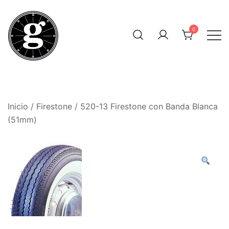
Saltar
al
0
contenido
Neumáticos Clásicos
Pneum Galacta
Inicio
/
Firestone
/ 520-13 Firestone con Banda Blanca
(51mm)