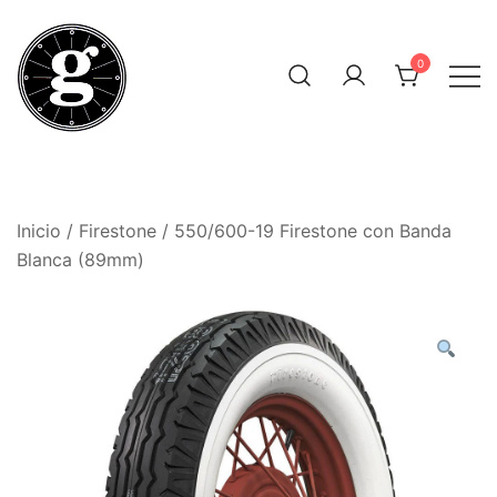
Saltar
al
0
contenido
Neumáticos Clásicos
Pneum Galacta
Inicio
/
Firestone
/ 550/600-19 Firestone con Banda
Blanca (89mm)