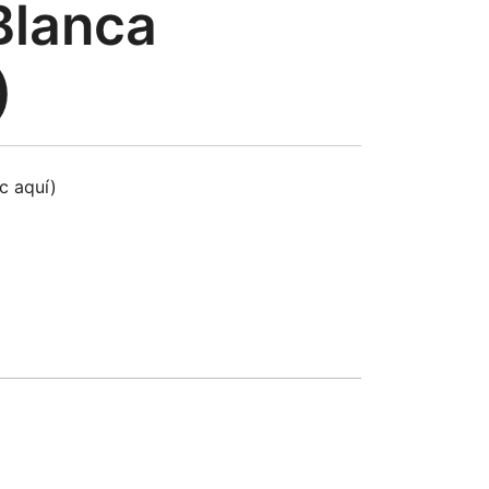
Blanca
)
ic aquí)