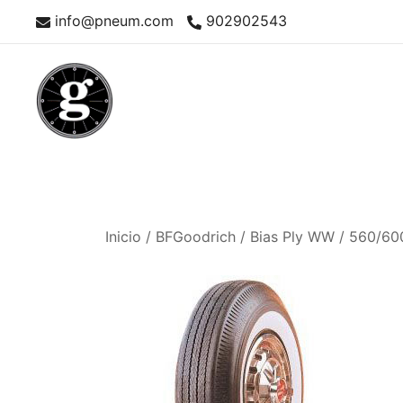
Saltar
info@pneum.com
902902543
al
contenido
Neumáticos Clásicos
Pneum Galacta
Inicio
/
BFGoodrich
/
Bias Ply WW
/ 560/60