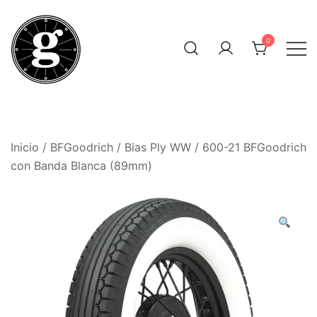
Saltar
al
0
contenido
Neumáticos Clásicos
Pneum Galacta
Inicio
/
BFGoodrich
/
Bias Ply WW
/ 600-21 BFGoodrich
con Banda Blanca (89mm)