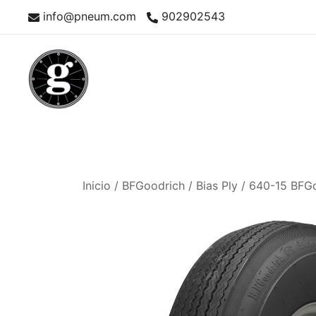
Saltar
info@pneum.com
902902543
al
contenido
Neumáticos Clásicos
Pneum Galacta
Inicio
/
BFGoodrich
/
Bias Ply
/ 640-15 BFG