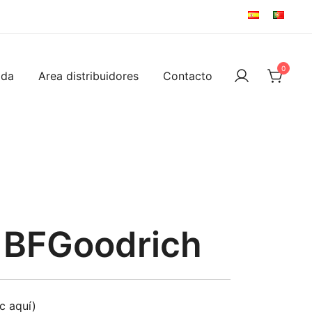
0
ida
Area distribuidores
Contacto
 BFGoodrich
ic aquí)