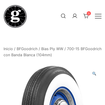
Saltar
al
0
contenido
Neumáticos Clásicos
Pneum Galacta
Inicio
/
BFGoodrich
/
Bias Ply WW
/ 700-15 BFGoodrich
con Banda Blanca (104mm)