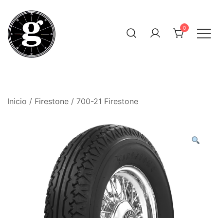
Saltar
al
0
contenido
Neumáticos Clásicos
Pneum Galacta
Inicio
/
Firestone
/ 700-21 Firestone