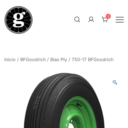
Saltar
al
0
contenido
Neumáticos Clásicos
Pneum Galacta
Inicio
/
BFGoodrich
/
Bias Ply
/ 750-17 BFGoodrich