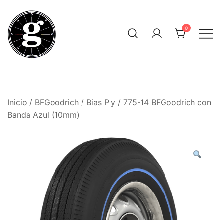
Saltar
al
0
contenido
Neumáticos Clásicos
Pneum Galacta
Inicio
/
BFGoodrich
/
Bias Ply
/ 775-14 BFGoodrich con
Banda Azul (10mm)