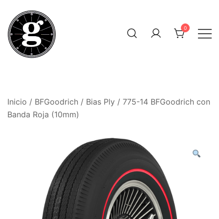
Saltar
al
0
contenido
Neumáticos Clásicos
Pneum Galacta
Inicio
/
BFGoodrich
/
Bias Ply
/ 775-14 BFGoodrich con
Banda Roja (10mm)