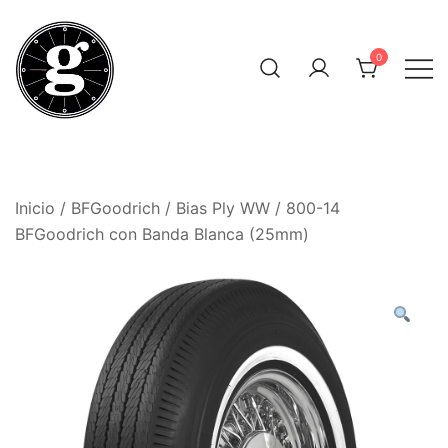
Saltar
al
0
contenido
Neumáticos Clásicos
Pneum Galacta
Inicio
/
BFGoodrich
/
Bias Ply WW
/ 800-14
BFGoodrich con Banda Blanca (25mm)