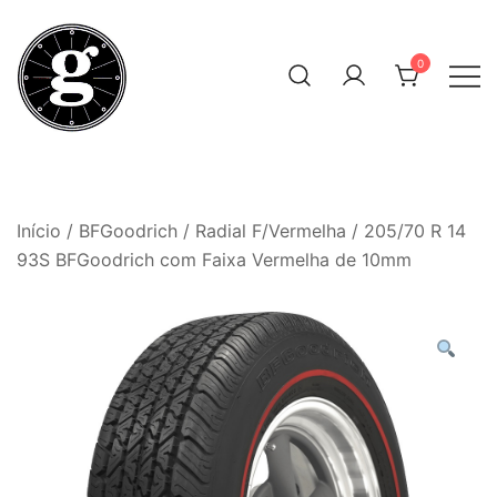
Skip
to
0
content
Neumáticos Clásicos
Pneum Galacta
Início
/
BFGoodrich
/
Radial F/Vermelha
/ 205/70 R 14
93S BFGoodrich com Faixa Vermelha de 10mm